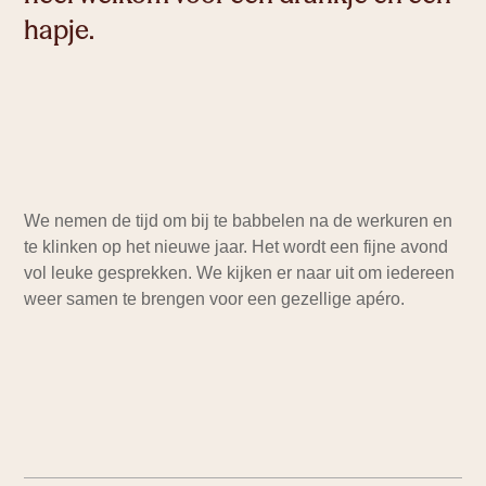
hapje.
Ruimte om te leren
We nemen de tijd om bij te babbelen na de werkuren en
te klinken op het nieuwe jaar. Het wordt een fijne avond
vol leuke gesprekken. We kijken er naar uit om iedereen
weer samen te brengen voor een gezellige apéro.
Ruimte om te creëren
Ruimte om te werken