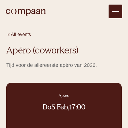
All events
Apéro (coworkers)
Tijd voor de allereerste apéro van 2026.
Apéro
Do
5 Feb
,
17:00
Coworking, vergaderrui
Compagnon
There are no upcoming events for
1 tot 4
personen