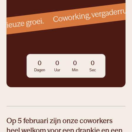
now.
Cocon
erieuze groei.
1 tot 2
personen
Colab
1 tot 5
personen
0
0
0
0
Corner
Dagen
Uur
Min
Sec
1 tot 2
personen
Connect
1 tot 14
personen
Op 5 februari zijn onze coworkers
heel welkom voor een drankje en een
Ruimte om te connecteren