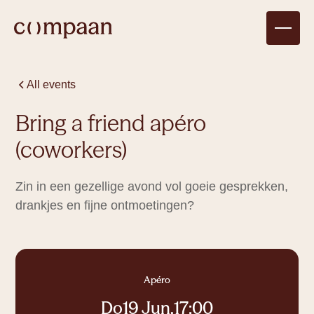
All events
Bring a friend apéro
(coworkers)
Zin in een gezellige avond vol goeie gesprekken,
drankjes en fijne ontmoetingen?
Compagnon
Apéro
There are no upcoming events for
1 tot 4
personen
Do
19 Jun
,
17:00