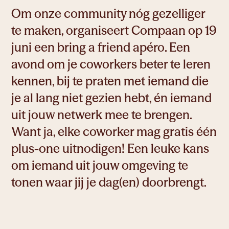
Om onze community nóg gezelliger
te maken, organiseert Compaan op 19
juni een bring a friend apéro. Een
avond om je coworkers beter te leren
Ruimte om te leren
kennen, bij te praten met iemand die
je al lang niet gezien hebt, én iemand
uit jouw netwerk mee te brengen.
Want ja, elke coworker mag gratis één
Ruimte om te creëren
plus-one uitnodigen! Een leuke kans
om iemand uit jouw omgeving te
tonen waar jij je dag(en) doorbrengt.
Ruimte om te werken