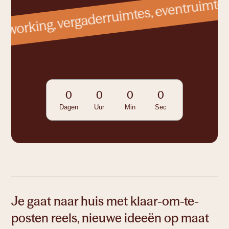
Ruimte om te leren
0
0
0
0
Dagen
Uur
Min
Sec
Ruimte om te creëren
Je gaat naar huis met klaar-om-te-
Ruimte om te werken
posten reels, nieuwe ideeën op maat