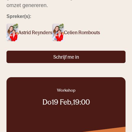
now.
omzet genereren.
Cocon
Spreker(s):
1 tot 2
personen
Astrid Reynders
Celien Rombouts
Colab
1 tot 5
personen
Schrijf me in
Corner
1 tot 2
personen
Connect
Workshop
1 tot 14
personen
Do
19 Feb
,
19:00
Coworking, vergaderruimtes, eventruimt
Ruimte om te connecteren