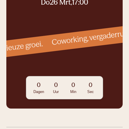
now.
Do
26 Mrt
,
17:00
Coworking, vergaderrui
Cocon
1 tot 2
personen
Colab
erieuze groei.
1 tot 5
personen
Corner
1 tot 2
personen
0
0
0
0
Connect
Dagen
Uur
Min
Sec
1 tot 14
personen
Ruimte om te connecteren