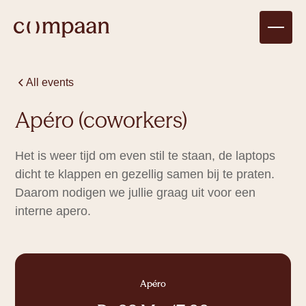
All events
Apéro (coworkers)
Het is weer tijd om even stil te staan, de laptops
dicht te klappen en gezellig samen bij te praten.
Daarom nodigen we jullie graag uit voor een
interne apero.
Compagnon
There are no upcoming events for
Apéro
1 tot 4
personen