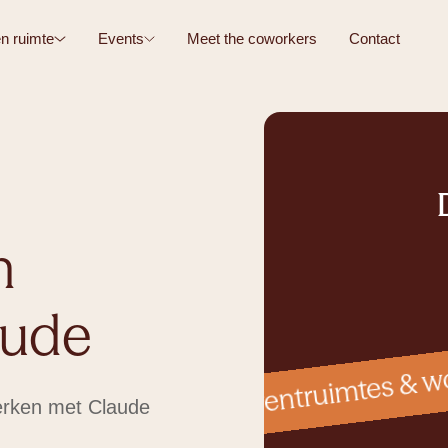
n ruimte
Events
Meet the coworkers
Contact
n
g, vergaderruimtes, eventruimtes & w
aude
werken met Claude