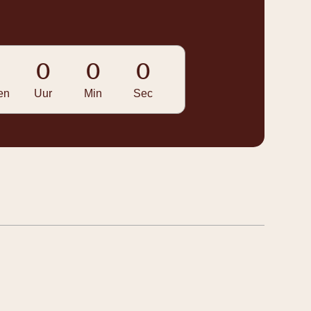
0
0
0
0
en
Uur
Min
Sec