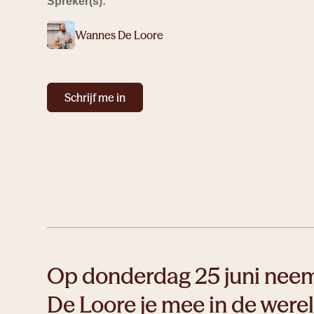
Spreker(s):
Wannes De Loore
Schrijf me in
Op donderdag 25 juni nee
De Loore je mee in de were