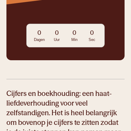
serieuze groei.
0
0
0
0
Ruimte om te leren
Dagen
Uur
Min
Sec
Ruimte om te creëren
Cijfers en boekhouding: een haat-
liefdeverhouding voor veel
zelfstandigen. Het is heel belangrijk
om bovenop je cijfers te zitten zodat
Ruimte om te werken