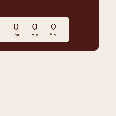
0
0
0
0
en
Uur
Min
Sec