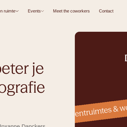
n ruimte
Events
Meet the coworkers
Contact
eter je
ografie
g, vergaderruimtes, eventruimtes & w
 Roxanne Danckers.