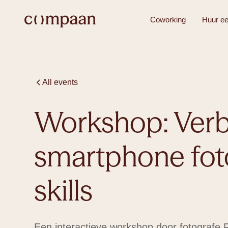
Coworking
Huur ee
All events
Workshop: Verb
smartphone fot
Coworkin
skills
Een interactieve workshop door fotografe