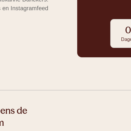
o’s en Instagramfeed
Dag
dens de
m