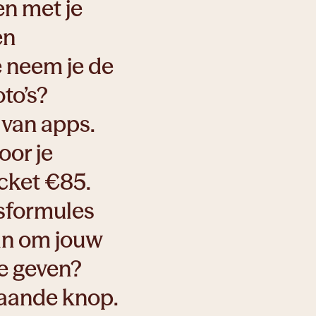
en met je
en
e neem je de
oto’s?
van apps.
oor je
icket €85.
sformules
Zin om jouw
te geven?
staande knop.