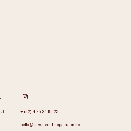
y
+ (32) 4 75 24 88 23
id
hello@compaan-hoogstraten.be