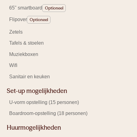
65" smartboard
Optioneel
Flipover
Optioneel
Zetels
Ruimte om te leren
Tafels & stoelen
Muziekboxen
Wifi
Sanitair en keuken
Ruimte om te creëren
Set-up mogelijkheden
U-vorm opstelling (15 personen)
Boardroom-opstelling (18 personen)
Huurmogelijkheden
Ruimte om te werken