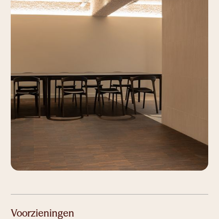
now.
Cocon
1 tot 2
personen
Colab
1 tot 5
personen
Corner
1 tot 2
personen
Connect
1 tot 14
personen
Voorzieningen
Ruimte om te connecteren